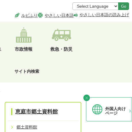
Go
やさしい日本語の読み上げ
ルビふり
やさしい日本語
ス
市政情報
救急・防災
サイト内検索
策
外国人向け
恵庭市郷土資料館
ページ
郷土資料館