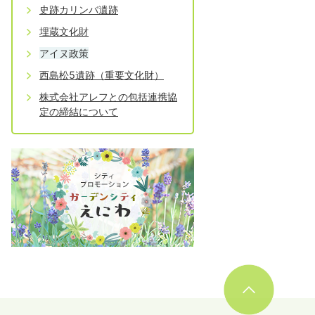
史跡カリンバ遺跡
埋蔵文化財
アイヌ政策
西島松5遺跡（重要文化財）
株式会社アレフとの包括連携協
定の締結について