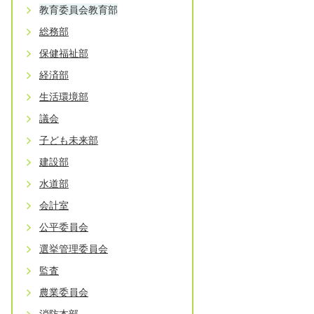
教育委員会教育部
総務部
保健福祉部
経済部
生活環境部
議会
子ども未来部
建設部
水道部
会計室
公平委員会
選挙管理委員会
監査
農業委員会
消防本部