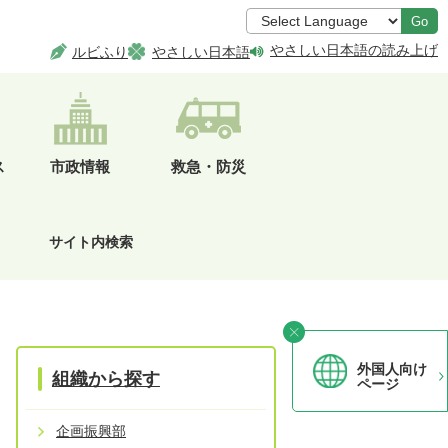
Go
やさしい日本語の読み上げ
ルビふり
やさしい日本語
ス
市政情報
救急・防災
サイト内検索
外国人向け
組織から探す
ページ
企画振興部