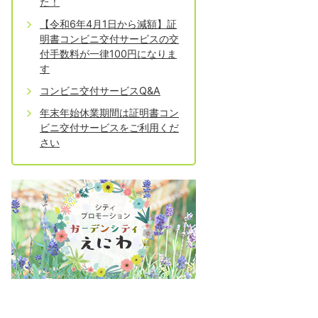
た！
【令和6年4月1日から減額】証
明書コンビニ交付サービスの交
付手数料が一律100円になりま
す
コンビニ交付サービスQ&A
年末年始休業期間は証明書コン
ビニ交付サービスをご利用くだ
さい