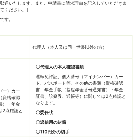
郵送いたします。また、申請書に請求理由を記入していただきま
てください。］
です。
代理人（本人又は同一世帯以外の方）
〇代理人の本人確認書類
運転免許証、個人番号（マイナンバー）カー
ド、パスポート等。その他の書類（資格確認
書、年金手帳（基礎年金番号通知書）・年金
バー）カー
証書、診察券、通帳等）に関しては2点確認と
（資格確認
なります。
書）・年金
は2点確認と
〇委任状
〇返信用の封筒
〇110円分の切手