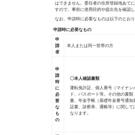
はできません。委任者の住所登録地あてに
すので、事前に使用目的や提出先を確認し
なお、申請時に必要なものは以下のとおり
申請時に必要なもの
申
請
本人または同一世帯の方
者
申
請
〇本人確認書類
時
運転免許証、個人番号（マイナン
に
ド、パスポート等。その他の書類
必
書、年金手帳（基礎年金番号通知
要
証書、診察券、通帳等）に関して
な
なります。
も
の