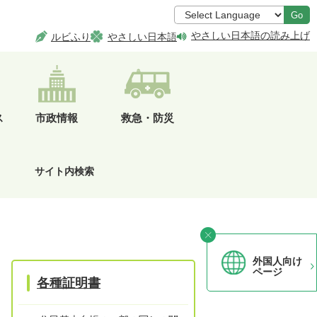
Go
やさしい日本語の読み上げ
ルビふり
やさしい日本語
ス
市政情報
救急・防災
サイト内検索
外国人向け
ページ
各種証明書