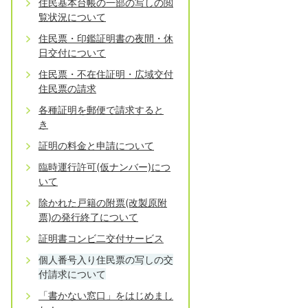
住民基本台帳の一部の写しの閲
覧状況について
住民票・印鑑証明書の夜間・休
日交付について
住民票・不在住証明・広域交付
住民票の請求
各種証明を郵便で請求すると
き
証明の料金と申請について
臨時運行許可(仮ナンバー)につ
いて
除かれた戸籍の附票(改製原附
票)の発行終了について
証明書コンビ二交付サービス
個人番号入り住民票の写しの交
付請求について
「書かない窓口」をはじめまし