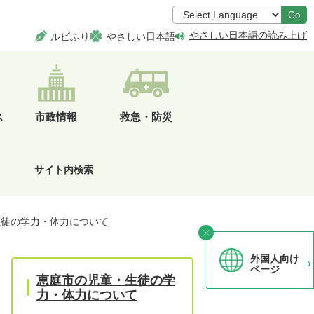
Go
やさしい日本語の読み上げ
ルビふり
やさしい日本語
ス
市政情報
救急・防災
サイト内検索
生徒の学力・体力について
外国人向け
ページ
恵庭市の児童・生徒の学
力・体力について