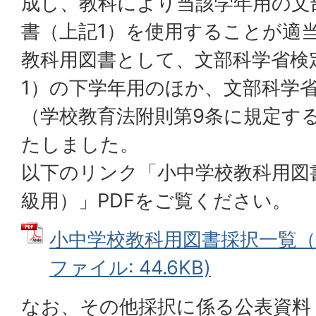
成し、教科により当該学年用の文
書（上記1）を使用することが適
教科用図書として、文部科学省検
1）の下学年用のほか、文部科学
（学校教育法附則第9条に規定す
たしました。
以下のリンク「小中学校教科用図
級用）」PDFをご覧ください。
小中学校教科用図書採択一覧（特
ファイル: 44.6KB)
なお、その他採択に係る公表資料