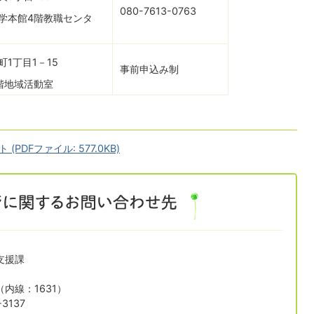
080-7613-0763
学本館4階教職センタ
1丁目1－15
事前申込み制
階地域活動室
DFファイル: 577.0KB)
支援課
1（内線：1631）
3137