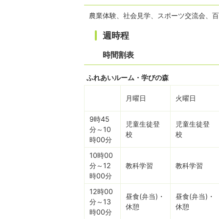
農業体験、社会見学、スポーツ交流会、百
週時程
時間割表
ふれあいルーム・学びの森
月曜日
火曜日
9時45
児童生徒登
児童生徒登
分～10
校
校
時00分
10時00
分～12
教科学習
教科学習
時00分
12時00
昼食(弁当)・
昼食(弁当)・
分～13
休憩
休憩
時00分