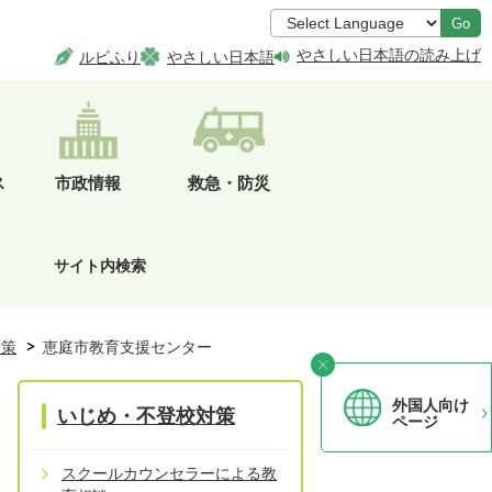
Go
やさしい日本語の読み上げ
ルビふり
やさしい日本語
ス
市政情報
救急・防災
サイト内検索
対策
恵庭市教育支援センター
外国人向け
いじめ・不登校対策
ページ
スクールカウンセラーによる教