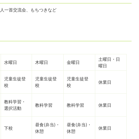
人一首交流会、もちつきなど
土曜日・日
水曜日
木曜日
金曜日
曜日
児童生徒登
児童生徒登
児童生徒登
休業日
校
校
校
教科学習・
教科学習
教科学習
休業日
選択活動
昼食(弁当)・
昼食(弁当)・
下校
休業日
休憩
休憩