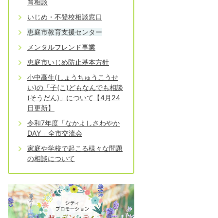
育相談
いじめ・不登校相談窓口
恵庭市教育支援センター
メンタルフレンド事業
恵庭市いじめ防止基本方針
小中高生(しょうちゅうこうせ
い)の「子(こ)どもなんでも相談
(そうだん)」について【4月24
日更新】
令和7年度「なかよしさわやか
DAY」全市交流会
家庭や学校で起こる様々な問題
の相談について