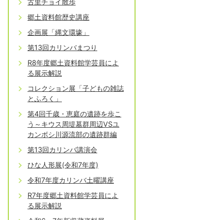
古里チョイ散歩
郷土資料館歴史講座
企画展「縄文環壕」
第13回カリンバまつり
R8年度郷土資料館学芸員によ
る展示解説
コレクション展「子どもの雑誌
とふろく」
第4回千歳・恵庭の遺跡を歩こ
う～キウス周堤墓群周辺VSユ
カンボシ川源流部の遺跡群編
第13回カリンバ講演会
ひな人形展(令和7年度)
令和7年度カリンバ土曜講座
R7年度郷土資料館学芸員によ
る展示解説