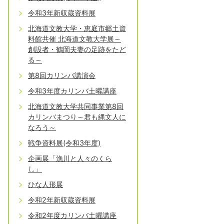
令和3年新収蔵資料展
北海道文教大学・恵庭市郷土資
料館共催 北海道文教大学展～
創設者・鶴岡夫妻の足跡をたど
る～
第8回カリンバ講演会
令和3年度カリンバ土曜講座
北海道文教大学共同事業第8回
カリンバまつり～君も縄文人に
なろう～
戦争資料展(令和3年度)
企画展「漁川と人々のくら
し」
ひな人形展
令和2年新収蔵資料展
令和2年度カリンバ土曜講座