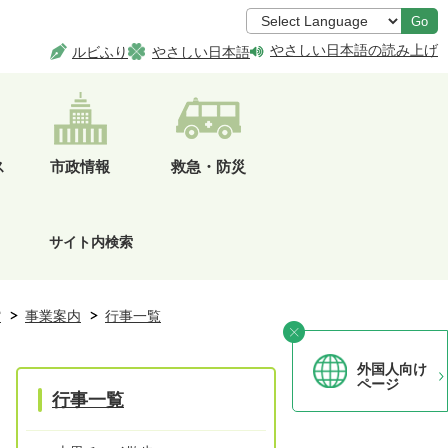
Go
やさしい日本語の読み上げ
ルビふり
やさしい日本語
ス
市政情報
救急・防災
サイト内検索
館
事業案内
行事一覧
外国人向け
ページ
行事一覧