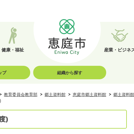
健康・福祉
産業・ビジネ
ップ
組織から探す
教育委員会教育部
郷土資料館
恵庭市郷土資料館
郷土資料
)
度)