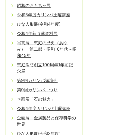
昭和のおもちゃ展
令和5年度カリンバ土曜講座
ひな人形展(令和4年度)
令和4年新収蔵資料展
写真展「恵庭の歴史（あゆ
み）」第二部・昭和10年代～昭
和45年
恵庭消防創立100周年1年前記
念展
第9回カリンバ講演会
第9回カリンバまつり
企画展「石の魅力」
令和4年度カリンバ土曜講座
企画展「金属製品と保存科学の
世界」
ひな人形展(令和3年度)