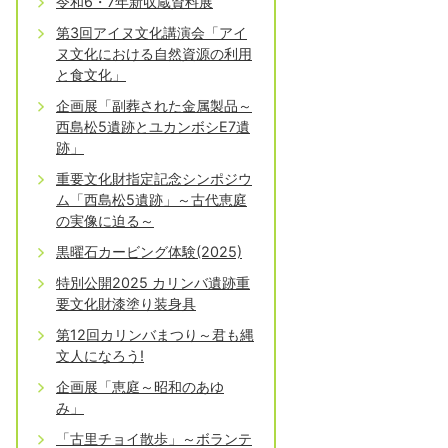
令和6・7年新収蔵資料展
第3回アイヌ文化講演会「アイ
ヌ文化における自然資源の利用
と食文化」
企画展「副葬された金属製品～
西島松5遺跡とユカンボシE7遺
跡」
重要文化財指定記念シンポジウ
ム「西島松5遺跡」～古代恵庭
の実像に迫る～
黒曜石カービング体験(2025)
特別公開2025 カリンバ遺跡重
要文化財漆塗り装身具
第12回カリンバまつり～君も縄
文人になろう!
企画展「恵庭～昭和のあゆ
み」
「古里チョイ散歩」～ボランテ