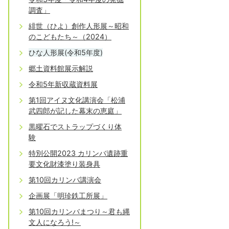
調査」
緋世（ひよ）創作人形展～昭和
のこどもたち～（2024）
ひな人形展(令和5年度)
郷土資料館展示解説
令和5年新収蔵資料展
第1回アイヌ文化講演会「松浦
武四郎が記した幕末の恵庭」
黒曜石でストラップづくり体
験
特別公開2023 カリンバ遺跡重
要文化財漆塗り装身具
第10回カリンバ講演会
企画展「明珍鉄工所展」
第10回カリンバまつり～君も縄
文人になろう!～