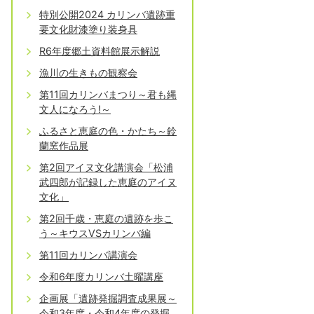
特別公開2024 カリンバ遺跡重
要文化財漆塗り装身具
R6年度郷土資料館展示解説
漁川の生きもの観察会
第11回カリンバまつり～君も縄
文人になろう!～
ふるさと恵庭の色・かたち～鈴
蘭窯作品展
第2回アイヌ文化講演会「松浦
武四郎が記録した恵庭のアイヌ
文化」
第2回千歳・恵庭の遺跡を歩こ
う～キウスVSカリンバ編
第11回カリンバ講演会
令和6年度カリンバ土曜講座
企画展「遺跡発掘調査成果展～
令和3年度・令和4年度の発掘