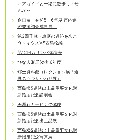
ィアガイドと一緒に散歩しませ
んか～
企画展「令和5・6年度 市内遺
跡発掘調査成果展」
第3回千歳・恵庭の遺跡を歩こ
う～キウスVS西島松編
第12回カリンバ講演会
ひな人形展(令和6年度)
郷土資料館コレクション展「道
具のうつりかわり展」
西島松5遺跡出土品重要文化財
新指定記念講演会
黒曜石カービング体験
西島松5遺跡出土品重要文化財
新指定記念出土品展
西島松5遺跡出土品重要文化財
新指定記念写真展