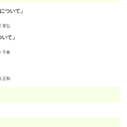
墓について」
）
 章弘
ついて」
 千春
 正和