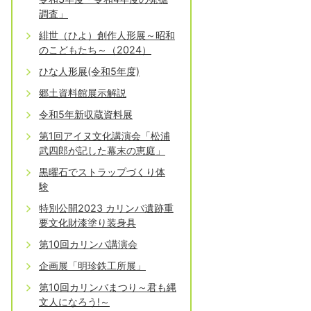
調査」
緋世（ひよ）創作人形展～昭和
のこどもたち～（2024）
ひな人形展(令和5年度)
郷土資料館展示解説
令和5年新収蔵資料展
第1回アイヌ文化講演会「松浦
武四郎が記した幕末の恵庭」
黒曜石でストラップづくり体
験
特別公開2023 カリンバ遺跡重
要文化財漆塗り装身具
第10回カリンバ講演会
企画展「明珍鉄工所展」
第10回カリンバまつり～君も縄
文人になろう!～