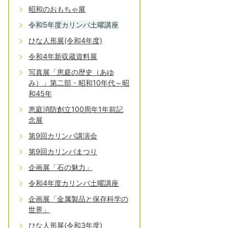
昭和のおもちゃ展
令和5年度カリンバ土曜講座
ひな人形展(令和4年度)
令和4年新収蔵資料展
写真展「恵庭の歴史（あゆ
み）」第二部・昭和10年代～昭
和45年
恵庭消防創立100周年1年前記
念展
第9回カリンバ講演会
第9回カリンバまつり
企画展「石の魅力」
令和4年度カリンバ土曜講座
企画展「金属製品と保存科学の
世界」
ひな人形展(令和3年度)