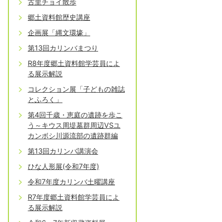
古里チョイ散歩
郷土資料館歴史講座
企画展「縄文環壕」
第13回カリンバまつり
R8年度郷土資料館学芸員によ
る展示解説
コレクション展「子どもの雑誌
とふろく」
第4回千歳・恵庭の遺跡を歩こ
う～キウス周堤墓群周辺VSユ
カンボシ川源流部の遺跡群編
第13回カリンバ講演会
ひな人形展(令和7年度)
令和7年度カリンバ土曜講座
R7年度郷土資料館学芸員によ
る展示解説