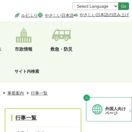
Go
やさしい日本語の読み上げ
ルビふり
やさしい日本語
ス
市政情報
救急・防災
サイト内検索
館
事業案内
行事一覧
外国人向け
ページ
行事一覧