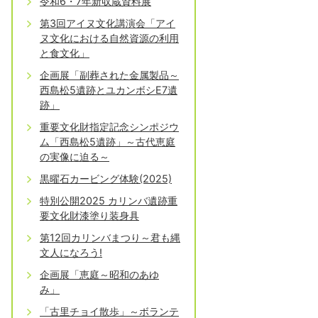
令和6・7年新収蔵資料展
第3回アイヌ文化講演会「アイ
ヌ文化における自然資源の利用
と食文化」
企画展「副葬された金属製品～
西島松5遺跡とユカンボシE7遺
跡」
重要文化財指定記念シンポジウ
ム「西島松5遺跡」～古代恵庭
の実像に迫る～
黒曜石カービング体験(2025)
特別公開2025 カリンバ遺跡重
要文化財漆塗り装身具
第12回カリンバまつり～君も縄
文人になろう!
企画展「恵庭～昭和のあゆ
み」
「古里チョイ散歩」～ボランテ