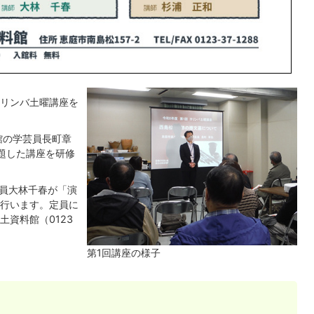
カリンバ土曜講座を
館の学芸員長町章
題した講座を研修
芸員大林千春が「演
行います。定員に
資料館（0123
第1回講座の様子