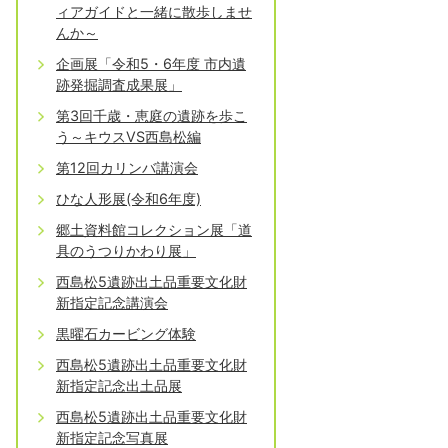
ィアガイドと一緒に散歩しませ
んか～
企画展「令和5・6年度 市内遺
跡発掘調査成果展」
第3回千歳・恵庭の遺跡を歩こ
う～キウスVS西島松編
第12回カリンバ講演会
ひな人形展(令和6年度)
郷土資料館コレクション展「道
具のうつりかわり展」
西島松5遺跡出土品重要文化財
新指定記念講演会
黒曜石カービング体験
西島松5遺跡出土品重要文化財
新指定記念出土品展
西島松5遺跡出土品重要文化財
新指定記念写真展