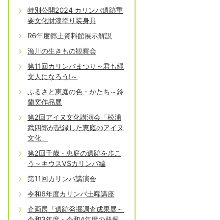
特別公開2024 カリンバ遺跡重
要文化財漆塗り装身具
R6年度郷土資料館展示解説
漁川の生きもの観察会
第11回カリンバまつり～君も縄
文人になろう!～
ふるさと恵庭の色・かたち～鈴
蘭窯作品展
第2回アイヌ文化講演会「松浦
武四郎が記録した恵庭のアイヌ
文化」
第2回千歳・恵庭の遺跡を歩こ
う～キウスVSカリンバ編
第11回カリンバ講演会
令和6年度カリンバ土曜講座
企画展「遺跡発掘調査成果展～
令和3年度・令和4年度の発掘