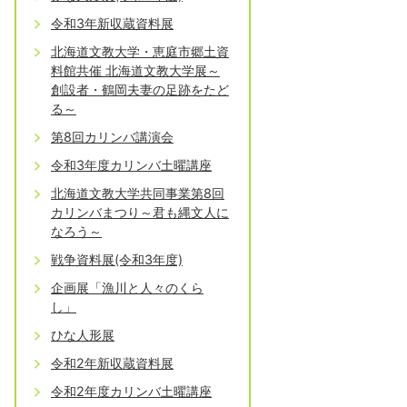
令和3年新収蔵資料展
北海道文教大学・恵庭市郷土資
料館共催 北海道文教大学展～
創設者・鶴岡夫妻の足跡をたど
る～
第8回カリンバ講演会
令和3年度カリンバ土曜講座
北海道文教大学共同事業第8回
カリンバまつり～君も縄文人に
なろう～
戦争資料展(令和3年度)
企画展「漁川と人々のくら
し」
ひな人形展
令和2年新収蔵資料展
令和2年度カリンバ土曜講座