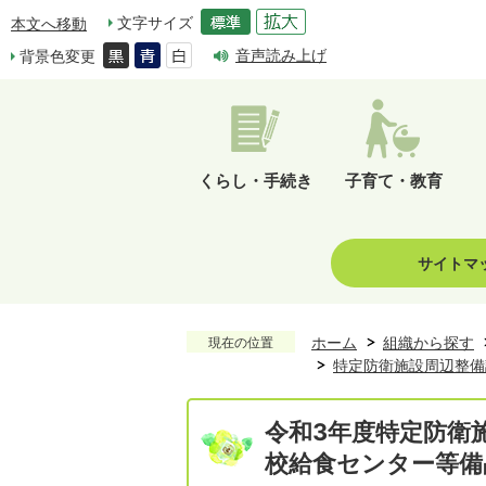
文字サイズ
本文へ移動
音声読み上げ
背景色変更
くらし・手続き
子育て・教育
サイトマ
ホーム
組織から探す
現在の位置
特定防衛施設周辺整備
令和3年度特定防衛
校給食センター等備