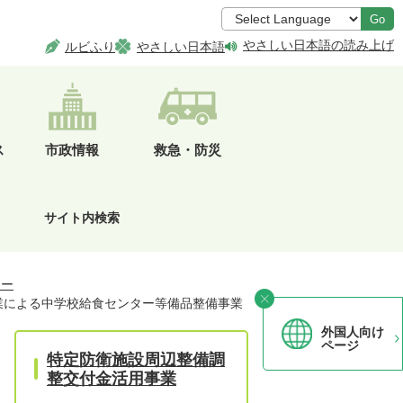
Go
やさしい日本語の読み上げ
ルビふり
やさしい日本語
ス
市政情報
救急・防災
サイト内検索
ター
業による中学校給食センター等備品整備事業
外国人向け
ページ
特定防衛施設周辺整備調
整交付金活用事業