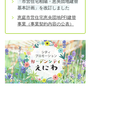
「市営住宅柏陽・恵央団地建替
基本計画」を改訂しました
恵庭市営住宅恵央団地PFI建替
事業（事業契約内容の公表）