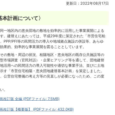
更新日：2022年08月17日
基本計画について〉
同一地区内の恵央団地の敷地を効率的に活用した事業展開による
す。建替えにあたっては、平成29年度に策定された「市営住宅柏
PPP/PFI等の民間活力の導入や地域拠点施設の併設等、あらゆ
効果的、効率的な事業展開を図ることとしています。
その敷地・周辺の状況、柏陽地区・恵央地区の既存公共施設等の
型市場調査（官民対話）・企業ヒアリング等を通して、団地建替
地活用への民間活力の導入可能性や適切な事業手法、並びに土地
示す「市営住宅柏陽・恵央団地建替基本計画」を策定しました。
、公営住宅整備の考え方等の見直しが必要になったため、この度
い。
版 全編 (PDFファイル: 7.5MB)
版【概要版】 (PDFファイル: 432.0KB)