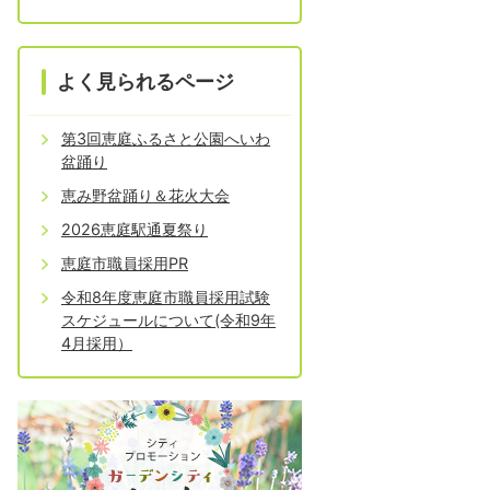
よく見られるページ
第3回恵庭ふるさと公園へいわ
盆踊り
恵み野盆踊り＆花火大会
2026恵庭駅通夏祭り
恵庭市職員採用PR
令和8年度恵庭市職員採用試験
スケジュールについて(令和9年
4月採用）