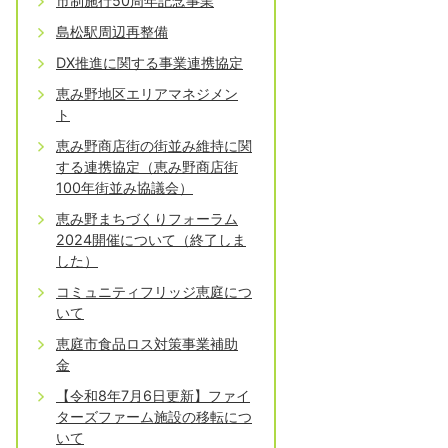
市制施行50周年記念事業
島松駅周辺再整備
DX推進に関する事業連携協定
恵み野地区エリアマネジメン
ト
恵み野商店街の街並み維持に関
する連携協定（恵み野商店街
100年街並み協議会）
恵み野まちづくりフォーラム
2024開催について（終了しま
した）
コミュニティフリッジ恵庭につ
いて
恵庭市食品ロス対策事業補助
金
【令和8年7月6日更新】ファイ
ターズファーム施設の移転につ
いて