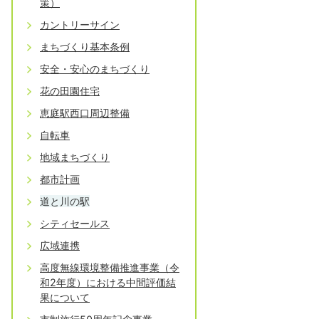
策）
カントリーサイン
まちづくり基本条例
安全・安心のまちづくり
花の田園住宅
恵庭駅西口周辺整備
自転車
地域まちづくり
都市計画
道と川の駅
シティセールス
広域連携
高度無線環境整備推進事業（令
和2年度）における中間評価結
果について