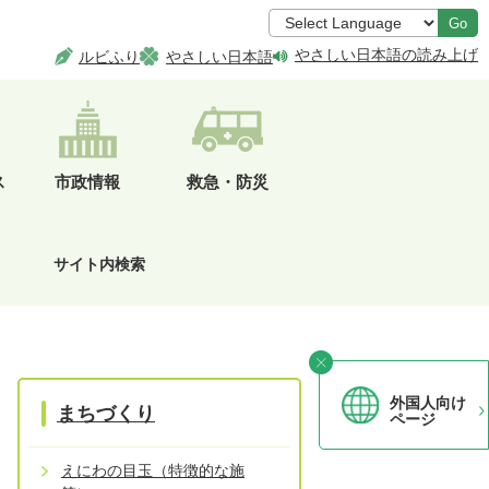
Go
やさしい日本語の読み上げ
ルビふり
やさしい日本語
ス
市政情報
救急・防災
サイト内検索
外国人向け
まちづくり
ページ
えにわの目玉（特徴的な施