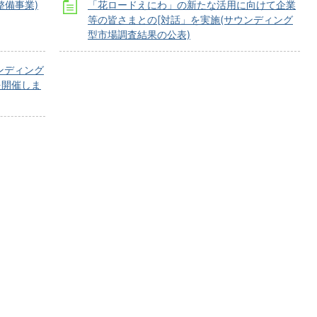
整備事業)
「花ロードえにわ」の新たな活用に向けて企業
等の皆さまとの[対話」を実施(サウンディング
型市場調査結果の公表)
ンディング
を開催しま