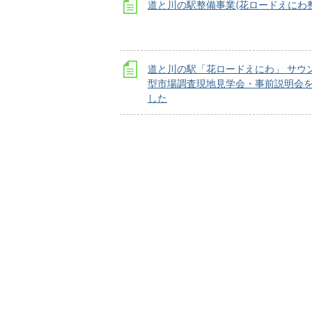
道と川の駅整備事業(花ロードえにわ
道と川の駅「花ロードえにわ」 サウ
型市場調査現地見学会・事前説明会
した