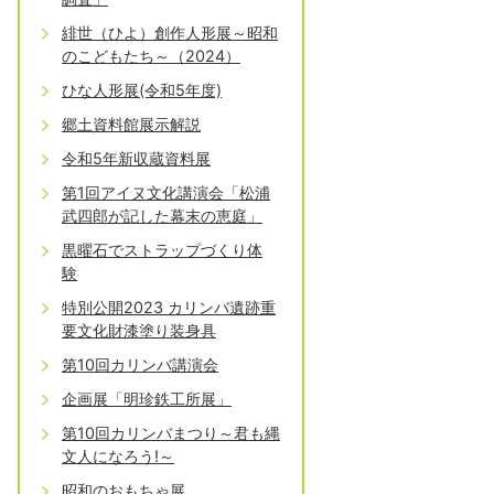
緋世（ひよ）創作人形展～昭和
のこどもたち～（2024）
ひな人形展(令和5年度)
郷土資料館展示解説
令和5年新収蔵資料展
第1回アイヌ文化講演会「松浦
武四郎が記した幕末の恵庭」
黒曜石でストラップづくり体
験
特別公開2023 カリンバ遺跡重
要文化財漆塗り装身具
第10回カリンバ講演会
企画展「明珍鉄工所展」
第10回カリンバまつり～君も縄
文人になろう!～
昭和のおもちゃ展