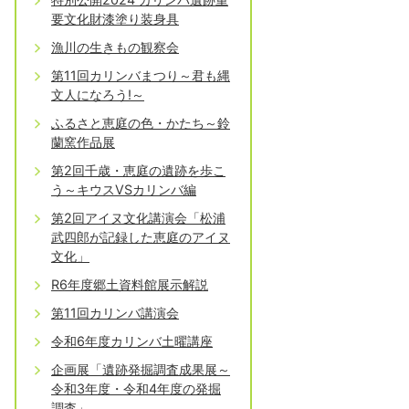
要文化財漆塗り装身具
漁川の生きもの観察会
第11回カリンバまつり～君も縄
文人になろう!～
ふるさと恵庭の色・かたち～鈴
蘭窯作品展
第2回千歳・恵庭の遺跡を歩こ
う～キウスVSカリンバ編
第2回アイヌ文化講演会「松浦
武四郎が記録した恵庭のアイヌ
文化」
R6年度郷土資料館展示解説
第11回カリンバ講演会
令和6年度カリンバ土曜講座
企画展「遺跡発掘調査成果展～
令和3年度・令和4年度の発掘
調査」