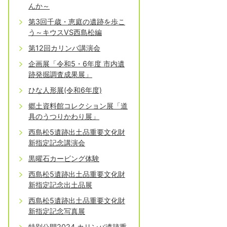
んか～
第3回千歳・恵庭の遺跡を歩こ
う～キウスVS西島松編
第12回カリンバ講演会
企画展「令和5・6年度 市内遺
跡発掘調査成果展」
ひな人形展(令和6年度)
郷土資料館コレクション展「道
具のうつりかわり展」
西島松5遺跡出土品重要文化財
新指定記念講演会
黒曜石カービング体験
西島松5遺跡出土品重要文化財
新指定記念出土品展
西島松5遺跡出土品重要文化財
新指定記念写真展
特別公開2024 カリンバ遺跡重