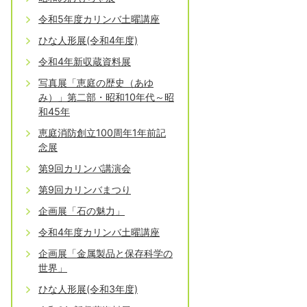
令和5年度カリンバ土曜講座
ひな人形展(令和4年度)
令和4年新収蔵資料展
写真展「恵庭の歴史（あゆ
み）」第二部・昭和10年代～昭
和45年
恵庭消防創立100周年1年前記
念展
第9回カリンバ講演会
第9回カリンバまつり
企画展「石の魅力」
令和4年度カリンバ土曜講座
企画展「金属製品と保存科学の
世界」
ひな人形展(令和3年度)