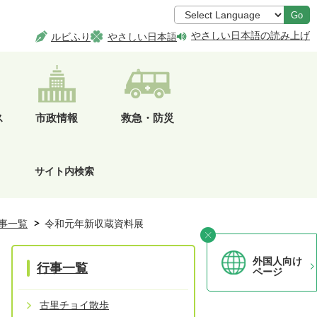
Go
やさしい日本語の読み上げ
ルビふり
やさしい日本語
ス
市政情報
救急・防災
サイト内検索
事一覧
令和元年新収蔵資料展
外国人向け
行事一覧
ページ
古里チョイ散歩