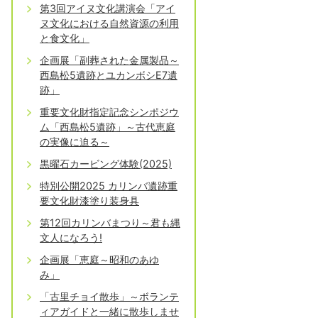
第3回アイヌ文化講演会「アイ
ヌ文化における自然資源の利用
と食文化」
企画展「副葬された金属製品～
西島松5遺跡とユカンボシE7遺
跡」
重要文化財指定記念シンポジウ
ム「西島松5遺跡」～古代恵庭
の実像に迫る～
黒曜石カービング体験(2025)
特別公開2025 カリンバ遺跡重
要文化財漆塗り装身具
第12回カリンバまつり～君も縄
文人になろう!
企画展「恵庭～昭和のあゆ
み」
「古里チョイ散歩」～ボランテ
ィアガイドと一緒に散歩しませ