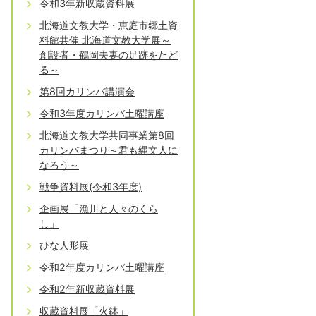
令和3年新収蔵資料展
北海道文教大学・恵庭市郷土資
料館共催 北海道文教大学展～
創設者・鶴岡夫妻の足跡をたど
る～
第8回カリンバ講演会
令和3年度カリンバ土曜講座
北海道文教大学共同事業第8回
カリンバまつり～君も縄文人に
なろう～
戦争資料展(令和3年度)
企画展「漁川と人々のくら
し」
ひな人形展
令和2年度カリンバ土曜講座
令和2年新収蔵資料展
収蔵資料展「火鉢」