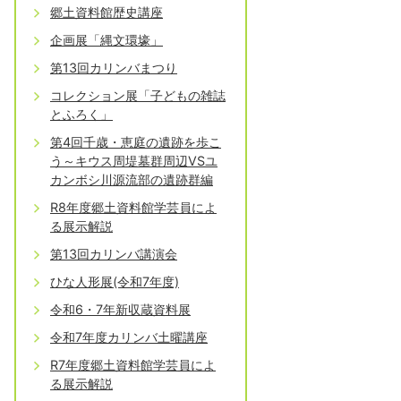
郷土資料館歴史講座
企画展「縄文環壕」
第13回カリンバまつり
コレクション展「子どもの雑誌
とふろく」
第4回千歳・恵庭の遺跡を歩こ
う～キウス周堤墓群周辺VSユ
カンボシ川源流部の遺跡群編
R8年度郷土資料館学芸員によ
る展示解説
第13回カリンバ講演会
ひな人形展(令和7年度)
令和6・7年新収蔵資料展
令和7年度カリンバ土曜講座
R7年度郷土資料館学芸員によ
る展示解説