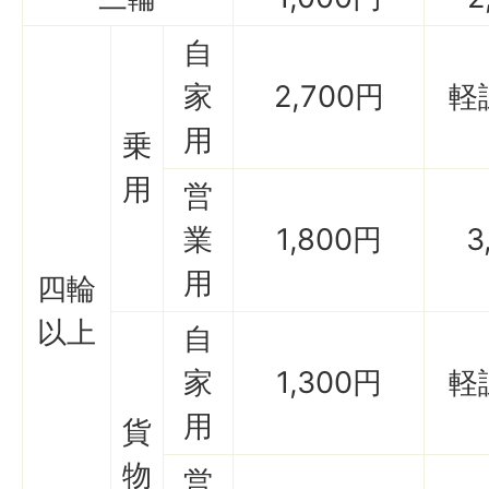
自
家
2,700円
軽
用
乗
用
営
業
1,800円
3
用
四輪
以上
自
家
1,300円
軽
用
貨
物
営