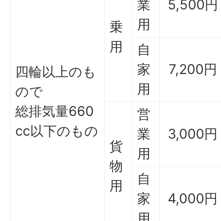
業
5,500円
用
乗
用
自
家
7,200円
四輪以上のも
用
ので
総排気量660
営
cc以下のもの
業
3,000円
貨
用
物
自
用
家
4,000円
用