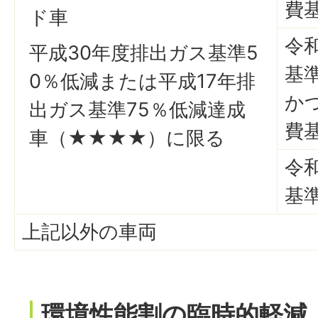
費
ド車
令
平成30年度排出ガス基準5
基
0％低減または平成17年排
か
出ガス基準75％低減達成
費
車（★★★★）に限る
令
基
上記以外の車両
環境性能割の臨時的軽減