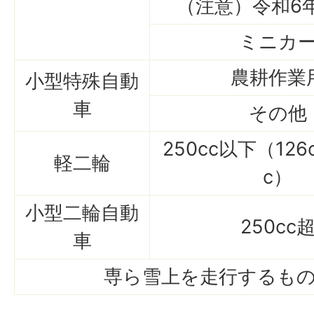
（注意）令和6
ミニカ
農耕作業
小型特殊自動
車
その他
250cc以下（126
軽二輪
c）
小型二輪自動
250cc
車
専ら雪上を走行するも