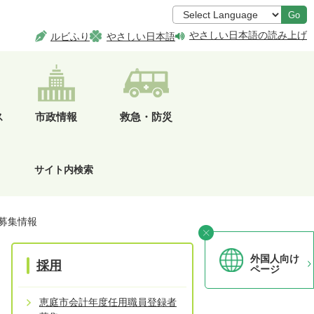
Go
やさしい日本語の読み上げ
ルビふり
やさしい日本語
ス
市政情報
救急・防災
サイト内検索
募集情報
外国人向け
採用
ページ
恵庭市会計年度任用職員登録者