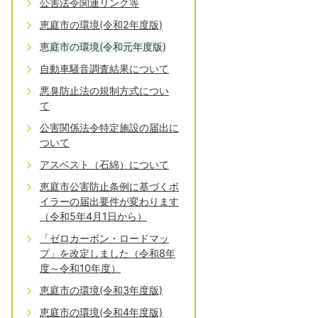
公害法令関連リンク等
恵庭市の環境(令和2年度版)
恵庭市の環境(令和元年度版)
自動車騒音調査結果について
悪臭防止法の規制方式につい
て
公害関係法令特定施設の届出に
ついて
アスベスト（石綿）について
恵庭市公害防止条例に基づくボ
イラーの届出要件が変わります
（令和5年4月1日から）
「ゼロカーボン・ロードマッ
プ」を改定しました（令和8年
度～令和10年度）
恵庭市の環境(令和3年度版)
恵庭市の環境(令和4年度版)