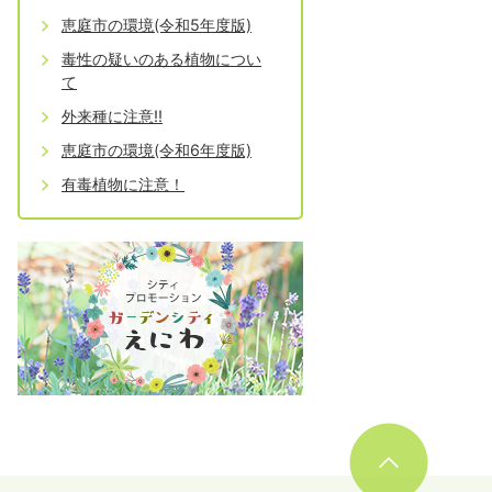
恵庭市の環境(令和5年度版)
毒性の疑いのある植物につい
て
外来種に注意‼
恵庭市の環境(令和6年度版)
有毒植物に注意！