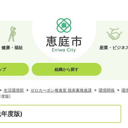
健康・福祉
産業・ビジネ
ップ
組織から探す
生活環境部
ゼロカーボン推進室 脱炭素推進課
環境関係
環
度版)
年度版)