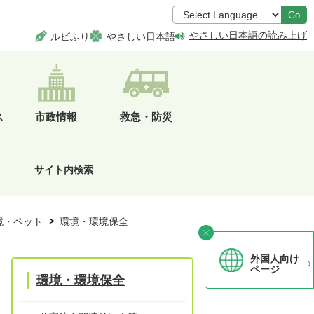
Go
やさしい日本語の読み上げ
ルビふり
やさしい日本語
ス
市政情報
救急・防災
サイト内検索
境・ペット
環境・環境保全
外国人向け
ページ
環境・環境保全