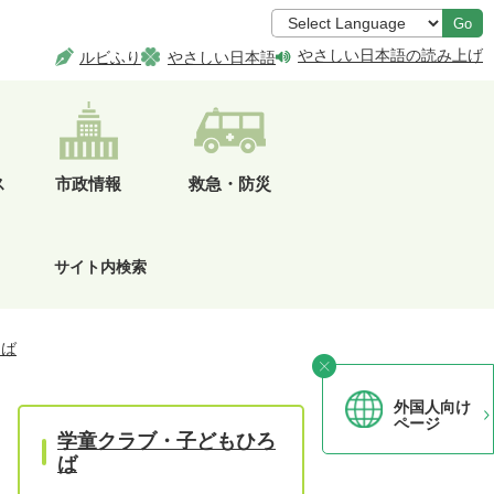
Go
やさしい日本語の読み上げ
ルビふり
やさしい日本語
ス
市政情報
救急・防災
サイト内検索
ろば
外国人向け
ページ
学童クラブ・子どもひろ
ば