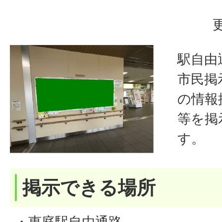
駅自由
市民掲
の情報
等を掲
す。
掲示できる場所
・恵庭駅自由通路