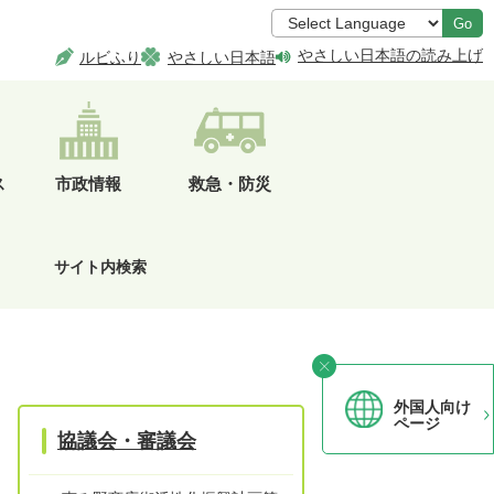
Go
やさしい日本語の読み上げ
ルビふり
やさしい日本語
ス
市政情報
救急・防災
サイト内検索
外国人向け
ページ
協議会・審議会