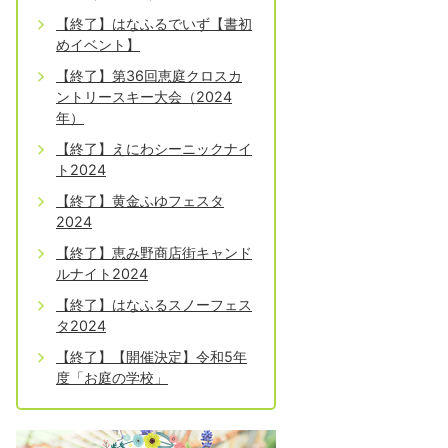
【終了】はなふるでいず【書初
めイベント】
【終了】第36回恵庭クロスカ
ントリースキー大会（2024
年）
【終了】えにわシーニックナイ
ト2024
【終了】黄金ふゆフェスタ
2024
【終了】恵み野商店街キャンド
ルナイト2024
【終了】はなふるスノーフェス
タ2024
【終了】【開催決定】令和5年
度「お庭の学校」