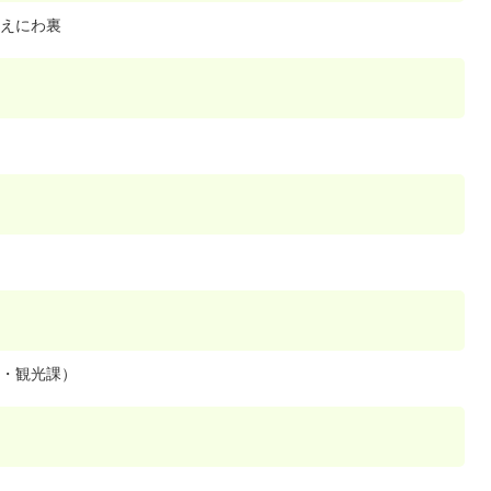
えにわ裏
・観光課）