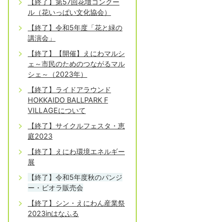
【終了】第57回花壇コンクー
ル（花いっぱい文化協会）
【終了】令和5年度「花と緑の
講演会」
【終了】【開催】えにわマルシ
ェ～市民のためのつながるマル
シェ～（2023年）
【終了】ライドアラウンド
HOKKAIDO BALLPARK F
VILLAGEについて
【終了】サイクルフェスタ・恵
庭2023
【終了】えにわ環境エネルギー
展
【終了】令和5年度秋のパンジ
ー・ビオラ販売会
【終了】シン・えにわん産業祭
2023inはなふる