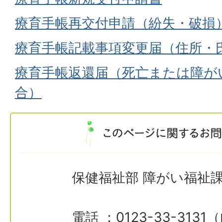
療育手帳再交付申請（紛失・破損
療育手帳記載事項変更届（住所・
療育手帳返還届（死亡または障が
合）
保健福祉部 障がい福祉
電話 ：0123-33-3131