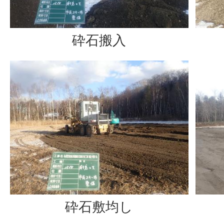
砕石搬入
砕石敷均し