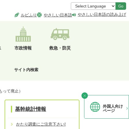
Go
やさしい日本語の読み上げ
ルビふり
やさしい日本語
ス
市政情報
救急・防災
サイト内検索
をもって廃止）
外国人向け
基幹統計情報
ページ
かたり調査にご注意下さい!