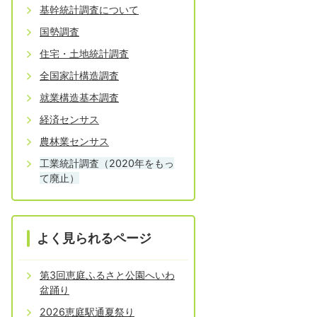
基幹統計調査について
国勢調査
住宅・土地統計調査
全国家計構造調査
就業構造基本調査
経済センサス
農林業センサス
工業統計調査（2020年をもっ
て廃止）
よく見られるページ
第3回恵庭ふるさと公園へいわ
盆踊り
2026恵庭駅通夏祭り