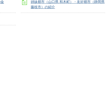
助金
姉妹都市（山口県 和木町）・友好都市（静岡県
藤枝市）の紹介