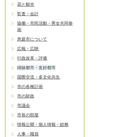
花と観光
監査・会計
協働・市民活動・男女共同参
画
恵庭市について
広報・広聴
行政改革・評価
姉妹都市・友好都市
国際交流・多文化共生
市の各種計画
市の財政
市議会
市長の部屋
情報公開・個人情報・総務
人事・職員