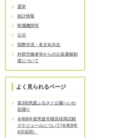
選挙
統計情報
附属機関等
公示
国際交流・多文化共生
外部労働者等からの公益通報制
度について
よく見られるページ
第3回恵庭ふるさと公園へいわ
盆踊り
令和8年度恵庭市職員採用試験
スケジュールについて(令和9年
4月採用）