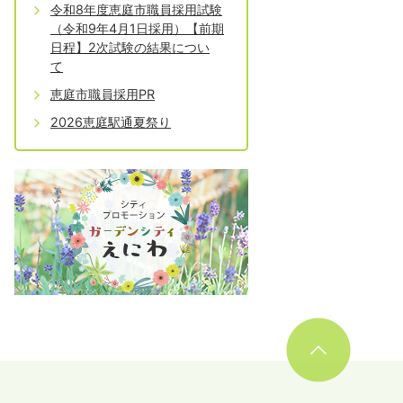
令和8年度恵庭市職員採用試験
（令和9年4月1日採用）【前期
日程】2次試験の結果につい
て
恵庭市職員採用PR
2026恵庭駅通夏祭り