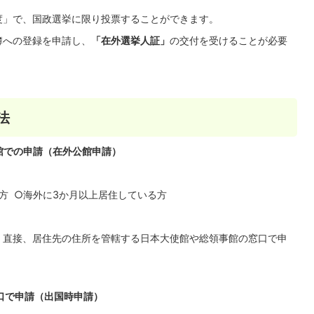
度」で、国政選挙に限り投票することができます。
簿への登録を申請し、
「在外選挙人証」
の交付を受けることが必要
法
事館での申請（在外公館申請）
方 ○海外に3か月以上居住している方
、直接、居住先の住所を管轄する日本大使館や総領事館の窓口で申
窓口で申請（出国時申請）