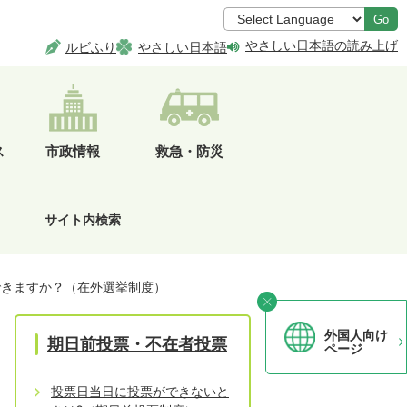
Go
やさしい日本語の読み上げ
ルビふり
やさしい日本語
ス
市政情報
救急・防災
サイト内検索
できますか？（在外選挙制度）
外国人向け
期日前投票・不在者投票
ページ
投票日当日に投票ができないと