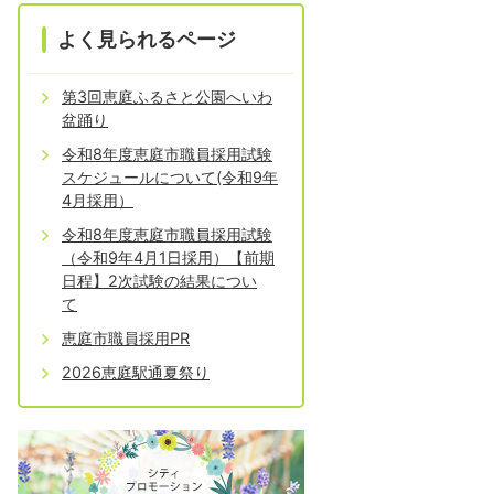
よく見られるページ
第3回恵庭ふるさと公園へいわ
盆踊り
令和8年度恵庭市職員採用試験
スケジュールについて(令和9年
4月採用）
令和8年度恵庭市職員採用試験
（令和9年4月1日採用）【前期
日程】2次試験の結果につい
て
恵庭市職員採用PR
2026恵庭駅通夏祭り