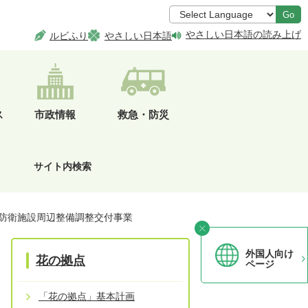
Go
やさしい日本語の読み上げ
ルビふり
やさしい日本語
ス
市政情報
救急・防災
サイト内検索
防衛施設周辺整備調整交付事業
外国人向け
花の拠点
ページ
「花の拠点」基本計画