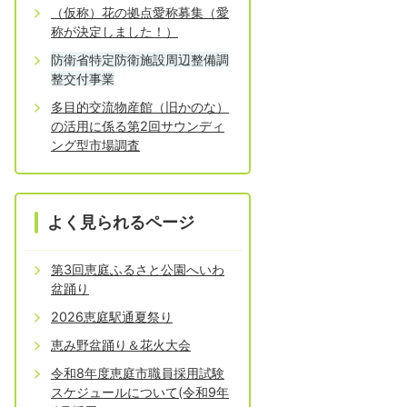
（仮称）花の拠点愛称募集（愛
称が決定しました！）
防衛省特定防衛施設周辺整備調
整交付事業
多目的交流物産館（旧かのな）
の活用に係る第2回サウンディ
ング型市場調査
よく見られるページ
第3回恵庭ふるさと公園へいわ
盆踊り
2026恵庭駅通夏祭り
恵み野盆踊り＆花火大会
令和8年度恵庭市職員採用試験
スケジュールについて(令和9年