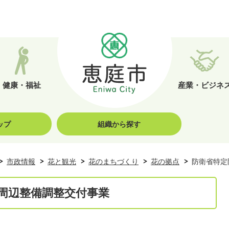
健康・福祉
産業・ビジネ
ップ
組織から探す
市政情報
花と観光
花のまちづくり
花の拠点
防衛省特定
周辺整備調整交付事業