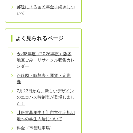
郵送による国民年金手続きにつ
いて
よく見られるページ
令和8年度（2026年度）版各
地区ごみ・リサイクル収集カレ
ンダー
路線図・時刻表・運賃・定期
券
7月27日から、新しいデザイン
のエコバス時刻表が登場しまし
た！
【絶賛募集中！】市営住宅旭団
地への学生入居について
料金（市営駐車場）