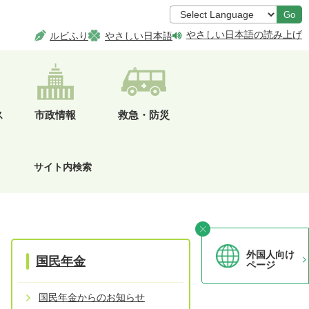
Go
やさしい日本語の読み上げ
ルビふり
やさしい日本語
ス
市政情報
救急・防災
サイト内検索
外国人向け
国民年金
ページ
国民年金からのお知らせ