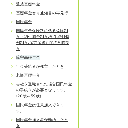
遺族基礎年金
基礎年金番号通知書の再発行
国民年金
国民年金保険料に係る免除制
度・納付猶予制度/学生納付特
例制度/産前産後期間の免除制
度
障害基礎年金
年金受給者が死亡したとき
老齢基礎年金
会社を退職された場合国民年金
の手続きが必要となります。
(20歳～59歳)
国民年金は任意加入できま
す。
国民年金加入者が離婚したと
き