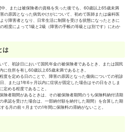
中、または被保険者の資格を失った後でも、60歳以上65歳未満
害の原因となった病気やけがについて、初めて医師または歯科医
より障害者となり、日常生活に制限を受ける状態になったときに
の程度によって1級と2級（障害の手帳の等級とは別です）にわか
とは
いて、初診日において国民年金の被保険者であるとき、または国民
内に住所を有し60歳以上65歳未満であるとき。
程度を定める日のことで、障害の原因となった傷病についての初診
た日、または1年6ヶ月以内に症状が固定した場合はその日をさしま
に定める程度であること。
保険者期間があるときは、その被保険者期間のうち保険料納付済期
の承認を受けた場合は、一部納付額を納付した期間）を合算した期
属する月の前々月までの1年間に保険料の滞納がないこと。