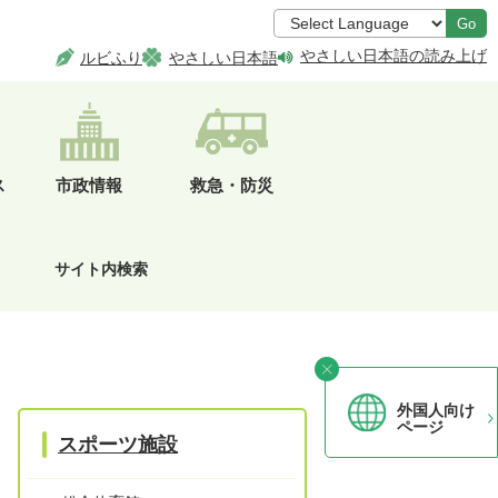
Go
やさしい日本語の読み上げ
ルビふり
やさしい日本語
ス
市政情報
救急・防災
サイト内検索
外国人向け
ページ
スポーツ施設