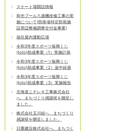
スケート場開設情報
和光プールろ過機改修工事の実
施について(防衛省特定防衛施
設周辺整備調整交付金事業)
福住屋内運動広場
令和3年度スポーツ振興くじ
(toto)助成事業（1）実施計画
令和3年度スポーツ振興くじ
(toto)助成事業（2）途中経過
令和3年度スポーツ振興くじ
(toto)助成事業（3）実施報告
北海道ニチレキ工事株式会社
へ、まちづくり感謝状を贈呈し
ました。
株式会社玉川組へ、まちづくり
感謝状を贈呈しました。
日重建設株式会社へ、まちづく