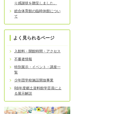
り感謝状を贈呈しました。
総合体育館の臨時休館につい
て
よく見られるページ
入館料・開館時間・アクセス
不審者情報
特別展示・イベント・講座一
覧
少年団学校施設開放事業
R8年度郷土資料館学芸員によ
る展示解説