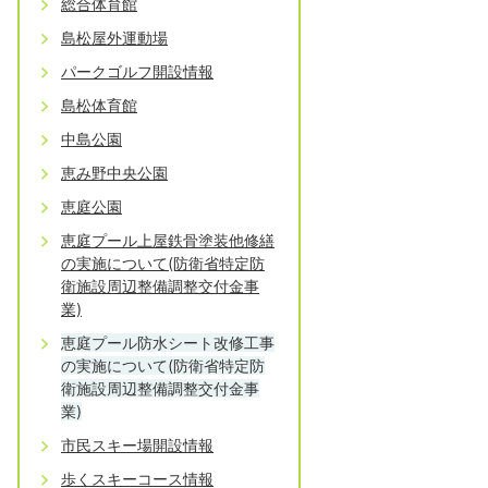
総合体育館
島松屋外運動場
パークゴルフ開設情報
島松体育館
中島公園
恵み野中央公園
恵庭公園
恵庭プール上屋鉄骨塗装他修繕
の実施について(防衛省特定防
衛施設周辺整備調整交付金事
業)
恵庭プール防水シート改修工事
の実施について(防衛省特定防
衛施設周辺整備調整交付金事
業)
市民スキー場開設情報
歩くスキーコース情報