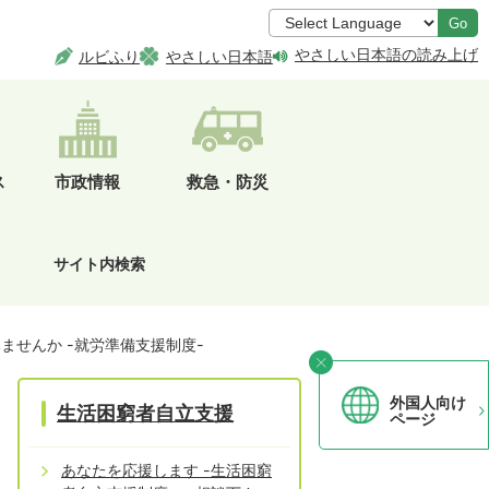
Go
やさしい日本語の読み上げ
ルビふり
やさしい日本語
ス
市政情報
救急・防災
サイト内検索
ませんか -就労準備支援制度-
外国人向け
生活困窮者自立支援
ページ
あなたを応援します -生活困窮