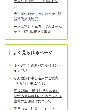
者自立支援制度- ご相談下さ
い
少しずつ始めてみませんか -就
労準備支援制度-
一緒に家計を見直してみません
か？ -家計改善支援事業-
よく見られるページ
令和8年度 送迎バス検診オンラ
イン申込
がん検診お申し込みのご案内
（6月17日申込開始分）
平成25年生活扶助基準改定に
関する最高裁判決を踏まえた保
護費の追加給付について
手足口病に注意しましょう