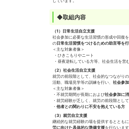
しています。
◆取組内容
（1）日常生活自立支援
社会参加に必要な生活習慣の形成や回復を
の
日常生活習慣をつけるための助言等を行
＜主な対象者像＞
・ひきこもりやニート
・昼夜逆転している方等、社会生活を営
（2）社会生活自立支援
就労の前段階として、社会的なつながりの
活動、職場見学等の訓練を行い、
社会参加
＜主な対象者像＞
・不就労期間が長期におよび
社会参加に消
・就労経験が乏しく、就労の前段階として
・
他者との関わりに不安を抱えている方
（3）就労自立支援
継続的な就労経験の場を提供するとともに
労に向けた具体的な準備支援
を行ないます