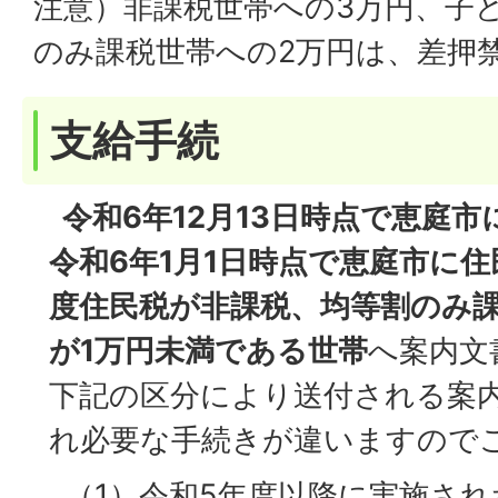
注意）非課税世帯への3万円、子
のみ課税世帯への2万円は、差押
支給手続
令和6年12月13日時点で恵庭
令和6年1月1日時点で恵庭市に
度住民税が非課税、均等割のみ
が1万円未満である世帯
へ案内文
下記の区分により送付される案
れ必要な手続きが違いますので
（1）令和5年度以降に実施さ